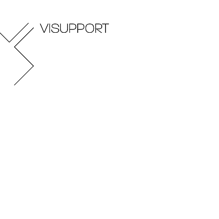
visupport.design Gest
schnell unkompliziert